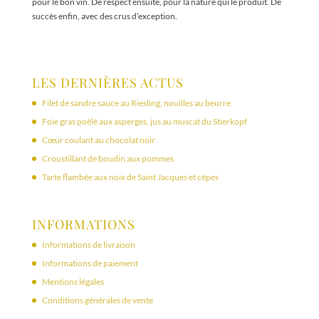
pour le bon vin. De respect ensuite, pour la nature qui le produit. De
succès enfin, avec des crus d’exception.
LES DERNIÈRES ACTUS
Filet de sandre sauce au Riesling, nouilles au beurre
Foie gras poêlé aux asperges, jus au muscat du Stierkopf
Cœur coulant au chocolat noir
Croustillant de boudin aux pommes
Tarte flambée aux noix de Saint Jacques et cèpes
INFORMATIONS
Informations de livraison
Informations de paiement
Mentions légales
Conditions générales de vente