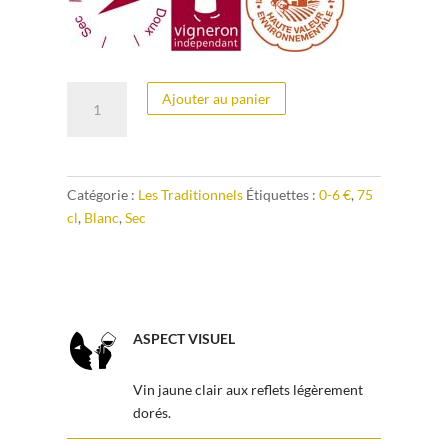
quantité
Ajouter au panier
de
Riesling
2023
Catégorie :
Les Traditionnels
Étiquettes :
0-6 €
,
75
cl
,
Blanc
,
Sec
ASPECT VISUEL
Vin jaune clair aux reflets légèrement
dorés.