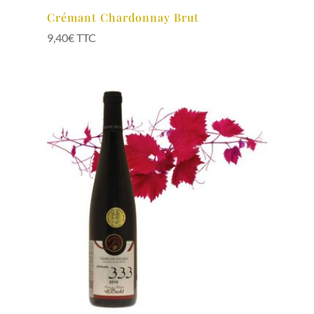
Crémant Chardonnay Brut
9,40
€
TTC