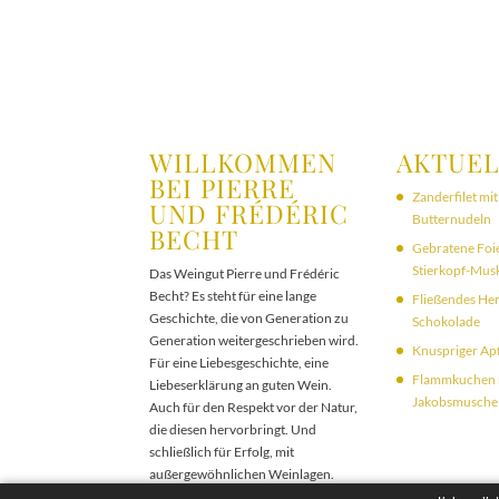
WILLKOMMEN
AKTUEL
BEI PIERRE
Zanderfilet mit
UND FRÉDÉRIC
Butternudeln
BECHT
Gebratene Foie
Stierkopf-Musk
Das Weingut Pierre und Frédéric
Becht? Es steht für eine lange
Fließendes Her
Geschichte, die von Generation zu
Schokolade
Generation weitergeschrieben wird.
Knuspriger Ap
Für eine Liebesgeschichte, eine
Flammkuchen 
Liebeserklärung an guten Wein.
Jakobsmuschel
Auch für den Respekt vor der Natur,
die diesen hervorbringt. Und
schließlich für Erfolg, mit
außergewöhnlichen Weinlagen.