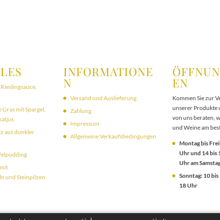
LES
INFORMATIONE
ÖFFNUN
N
EN
 Rieslingsauce,
Versand und Auslieferung
Kommen Sie zur V
unserer Produkte u
 Gras mit Spargel,
Zahlung
von uns beraten, 
atjus
Impressum
und Weine am bes
z aus dunkler
Allgemeine Verkaufsbedingungen
Montag bis Freit
Uhr und 14 bis 
felpudding
Uhr am Samstag
mit
Sonntag: 10 bis
n und Steinpilzen
18 Uhr