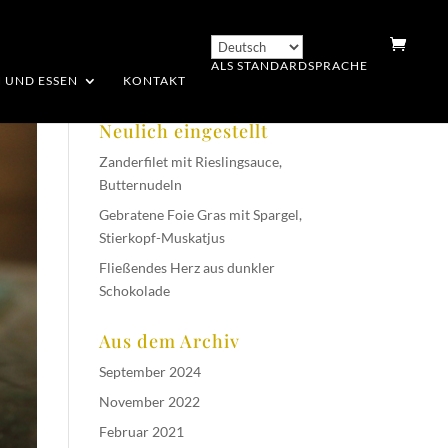
ALS STANDARDSPRACHE
 UND ESSEN
KONTAKT
Neulich eingestellt
Zanderfilet mit Rieslingsauce,
Butternudeln
Gebratene Foie Gras mit Spargel,
Stierkopf-Muskatjus
Fließendes Herz aus dunkler
Schokolade
Aus dem Archiv
September 2024
November 2022
Februar 2021