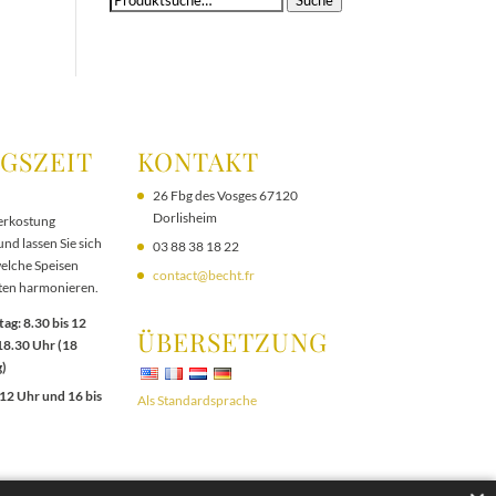
Suche
nach:
GSZEIT
KONTAKT
26 Fbg des Vosges 67120
Dorlisheim
erkostung
nd lassen Sie sich
03 88 38 18 22
welche Speisen
contact@becht.fr
ten harmonieren.
ag: 8.30 bis 12
ÜBERSETZUNG
18.30 Uhr (18
)
 12 Uhr und 16 bis
Als Standardsprache